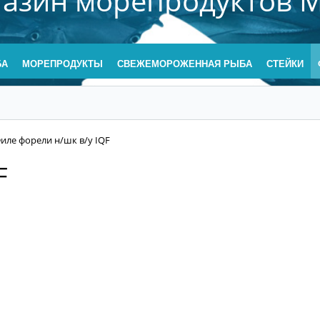
газин морепродуктов M
БА
МОРЕПРОДУКТЫ
СВЕЖЕМОРОЖЕННАЯ РЫБА
СТЕЙКИ
иле форели н/шк в/у IQF
F