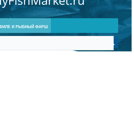
yFishMarket.ru
ФИЛЕ И РЫБНЫЙ ФАРШ