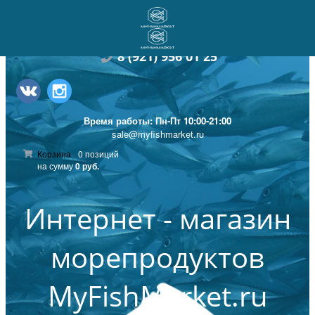
стекло,
100 г.
8
(921) 956 01 25
Время работы: Пн-Пт 10:00-21:00
sale@myfishmarket.ru
Корзина
0 позиций
на сумму
0 руб.
Интернет - магазин
морепродуктов
MyFishMarket.ru