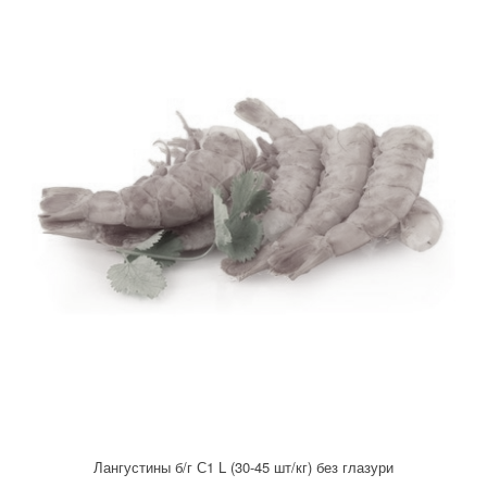
Лангустины б/г С1 L (30-45 шт/кг) без глазури