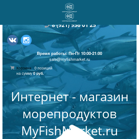
без глазури
8
(921) 956 01 25
Время работы: Пн-Пт 10:00-21:00
sale@myfishmarket.ru
Корзина
0 позиций
на сумму
0 руб.
Интернет - магазин
морепродуктов
MyFishMarket.ru